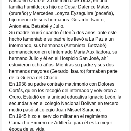
Nació en Oruro el 23 de marzo de 1932, en una
familia humilde; es hijo de César Dalence Matos
(orureño) y Mercedes Loayza Eyzaguirre (paceña),
hijo menor de seis hermanos: Gerardo, Isauro,
Antonieta, Betzabé y Julio.
Su madre murió cuando él tenía dos años, ante este
hecho lamentable su padre los llevó a La Paz a un
internando, sus hermanas (Antonieta, Betzabé)
permanecieron en el internado María Auxiliadora, su
hermano Julio y él en el Hospicio San José, ahí
estuvieron ocho años. Mientras su padre y sus dos
hermanos mayores (Gerardo, Isauro) formaban parte
de la Guerra del Chaco.
En 1938 su padre contrajo matrimonio con Dolores
Cortés, quien los recogió del internado y volvieron a
Oruro. Estudió en la unidad educativa Ignacio León, la
secundaria en el colegio Nacional Bolívar, en tercero
medio pasó al colegio Juan Misael Saracho.
En 1945 hizo el servicio militar en el regimiento
Camacho Primero de Artillería, para él es la mejor
época de su vida.